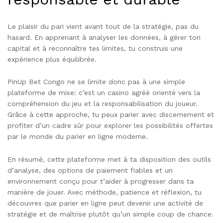
Le plaisir du pari vient avant tout de la stratégie, pas du
hasard. En apprenant à analyser les données, à gérer ton
capital et à reconnaître tes limites, tu construis une
expérience plus équilibrée.
PinUp Bet Congo ne se limite donc pas à une simple
plateforme de mise: c’est un casino agréé orienté vers la
compréhension du jeu et la responsabilisation du joueur.
Grâce à cette approche, tu peux parier avec discernement et
profiter d’un cadre sûr pour explorer les possibilités offertes
par le monde du parier en ligne moderne.
En résumé, cette plateforme met à ta disposition des outils
d’analyse, des options de paiement fiables et un
environnement conçu pour t’aider à progresser dans ta
manière de jouer. Avec méthode, patience et réflexion, tu
découvres que parier en ligne peut devenir une activité de
stratégie et de maîtrise plutôt qu’un simple coup de chance.