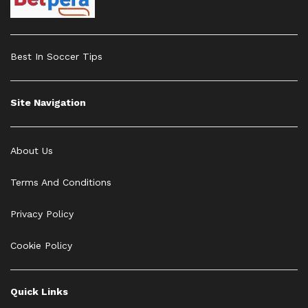
Best In Soccer Tips
Site Navigation
About Us
Terms And Conditions
Privacy Policy
Cookie Policy
Quick Links