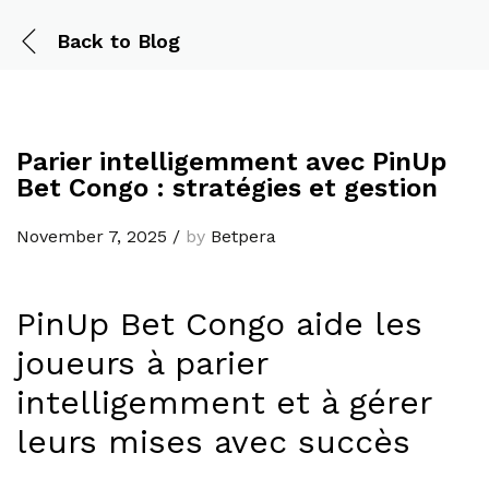
Back to
Blog
Parier intelligemment avec PinUp
Bet Congo : stratégies et gestion
November 7, 2025
/
by
Betpera
PinUp Bet Congo aide les
joueurs à parier
intelligemment et à gérer
leurs mises avec succès